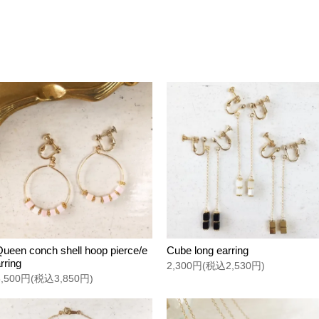
Queen conch shell hoop pierce/e
Cube long earring
rring
2,300円(税込2,530円)
3,500円(税込3,850円)