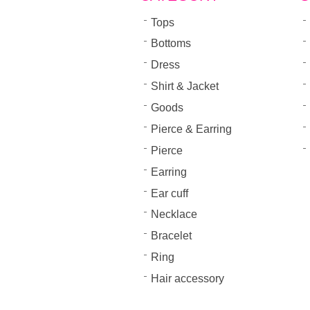
Tops
Bottoms
Dress
Shirt & Jacket
Goods
Pierce & Earring
Pierce
Earring
Ear cuff
Necklace
Bracelet
Ring
Hair accessory