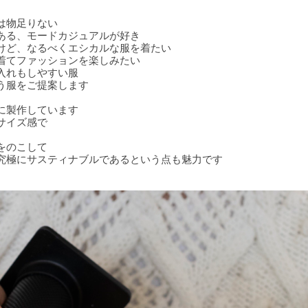
は物足りない
ある、モードカジュアルが好き
けど、なるべくエシカルな服を着たい
着てファッションを楽しみたい
入れもしやすい服
う服をご提案します
に製作しています
サイズ感で
をのこして
究極にサスティナブルであるという点も魅力です