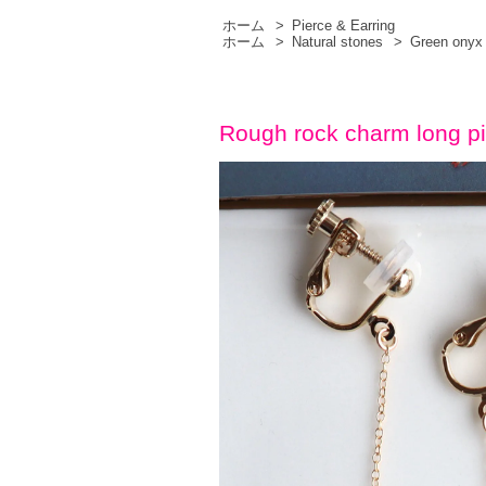
ホーム
>
Pierce & Earring
ホーム
>
Natural stones
>
Green onyx
Rough rock charm long pi