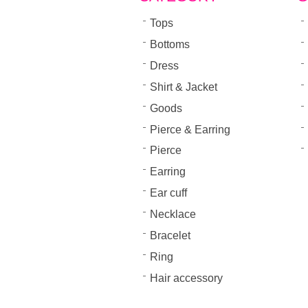
Tops
Bottoms
Dress
Shirt & Jacket
Goods
Pierce & Earring
Pierce
Earring
Ear cuff
Necklace
Bracelet
Ring
Hair accessory