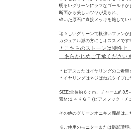
明るいグリーンにラフなゴールドが
断面から美しいツヤが見られ、
砕いた原石に直接メッキを施してい
瑞々しいグリーンで根強いファンが
カジュアル派の方にもオススメです
＊こちらのストーンは特性上
あらかじめご了承ください
＊ピアスまたはイヤリングのご希望
＊イヤリングはネジばね式タイプに
SIZE:全長約６ｃｍ、チャーム約8.5～
素材:１４ＫＧＦ (ピアスフック・
その他のグリーンオニキス商品はこ
※ご使用のモニターまたは撮影環境