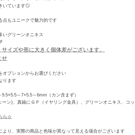
きいています◎
る点もユニークで魅力的です
多いグリーンオニキス

、サイズや形に大きく個体差がございます。
ませ
をオプションからお選びください
なります
9.5×5.5～7×5.5～6mm（カン含まず）
チェーン)、真鍮にＧＰ（イヤリング金具）、グリーンオニキス、コ
ちら☆
により、実際の商品と色味が異なって見える場合がございます